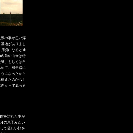
攻隊の事が思い浮
撃基地がありまし
４月頃になると通
の名前の由来は特
た証、もしくは自
込めて、滑走路に
ようになったから
に植えたのかもし
に向かって真っ直
館を訪れた事が
分の息子みたい
して優しい顔を