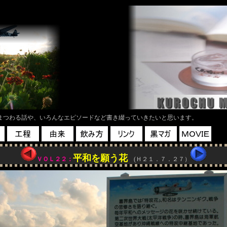
つわる話や、いろんなエピソードなど書き綴っていきたいと思います。
平和を願う花
ＶＯＬ２２：
(Ｈ２１．７．２７）