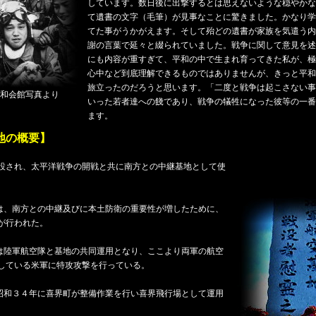
しています。数日後に出撃するとは思えないような穏やかな
て遺書の文字（毛筆）が見事なことに驚きました。かなり学
てた事がうかがえます。そして殆どの遺書が家族を気遣う内
謝の言葉で延々と綴られていました。戦争に関して意見を述
にも内容が重すぎて、平和の中で生まれ育ってきた私が、極
心中など到底理解できるものではありませんが、きっと平和
旅立ったのだろうと思います。「二度と戦争は起こさない事
和会館写真より
いった若者達への餞であり、戦争の犠牲になった彼等の一番
ます。
地の概要】
設され、太平洋戦争の開戦と共に南方との中継基地として使
は、南方との中継及びに本土防衛の重要性が増したために、
が行われた。
は陸軍航空隊と基地の共同運用となり、ここより両軍の航空
している米軍に特攻攻撃を行っている。
昭和３４年に喜界町が整備作業を行い喜界飛行場として運用