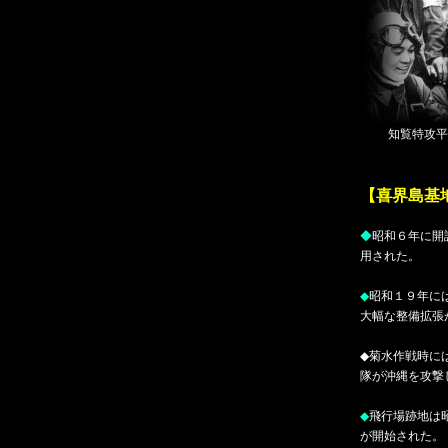
知覧特攻平
【喜界島基
◆
昭和６年に開
用された。
◆
昭和１９年に
大幅な整備拡張
◆
菊水作戦時に
隊が沖縄を攻撃
◆
飛行場跡地は
が開始された。