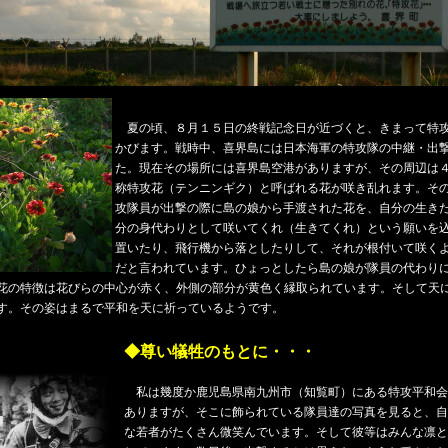
夏の頃、８月１５日の終戦記念日が近づくと、きまって特
かびます。戦時中、喜界島には日本海軍の特攻隊の中継・出
た。現在その場所には喜界島空港がありますが、その周辺は
称特攻花（テンニンギク）と呼ばれる花が咲き乱れます。そ
攻隊員が出撃の際に島の娘から手渡された花を、自分の生き
分の身代わりとして咲いてくれ（生きてくれ）という願いを
置いたり、飛行機から落としたりして、それが根付いて咲く
だと言われています。ひょっとしたら島の娘が隊員の代わり
花の特徴は花びらの中心が赤く、外側の部分が黄色く縁取られています。そして天
す。その姿はまるで平和を天に祈っているようです。
◆尊い犠牲のもとに・・・
私は幾度か鹿児島県南九州市（知覧町）にある特攻平和会
ありますが、そこに飾られている隊員達の写真を見ると、自
な若者がたくさん微笑んでいます。そして彼等はみんな凛と