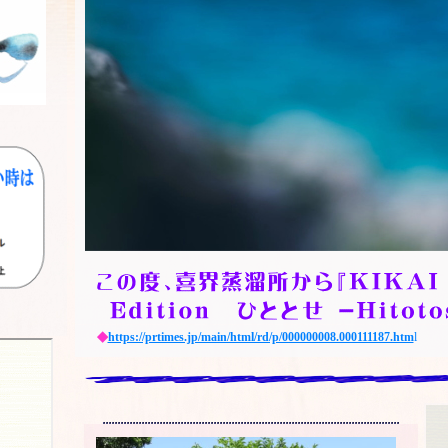
◆
https://prtimes.jp/main/html/rd/p/000000008.000111187.htm
l