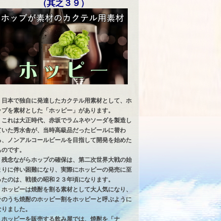
（其之３９）
日本で独自に発達したカクテル用素材として、ホ
ップを素材とした「ホッピー」があります。
これは大正時代、赤坂でラムネやソーダを製造し
ていた秀水舎が、当時高級品だったビールに替わ
る、ノンアルコールビールを目指して開発を始めた
ものです。
残念ながらホップの確保は、第二次世界大戦の始
まりに伴い困難になり、実際にホッピーの発売に至
ったのは、戦後の昭和２３年頃になります。
ホッピーは焼酎を割る素材として大人気になり、
そのうち焼酎のホッピー割をホッピーと呼ぶように
なりました。
ホッピーを販売する飲み屋では、焼酎を「ナ