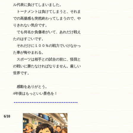
ル代表に負けてしまいました。
トーナメントは負けてしまうと、それま
での高揚感も突然終わってしまうので、や
りきれない気分です。
でも何名か負傷者がいて、あれだけ戦え
たのはすごいです。
それだけに１００％の戦力でいけなかっ
た事が悔やまれる。
スポーツは相手との試合の前に、怪我と
の戦いに勝たなければなりません。厳しい
世界です。
感動をありがとう。
4年後はもっといい景色を！
6/10