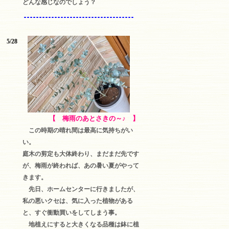
どんな感じなのでしょう？
5/28
【 梅雨のあとさきの～♪ 】
この時期の晴れ間は最高に気持ちがい
い。
庭木の剪定も大体終わり、まだまだ先です
が、梅雨が終われば、あの暑い夏がやって
きます。
先日、ホームセンターに行きましたが、
私の悪いクセは、気に入った植物がある
と、すぐ衝動買いをしてしまう事。
地植えにすると大きくなる品種は鉢に植