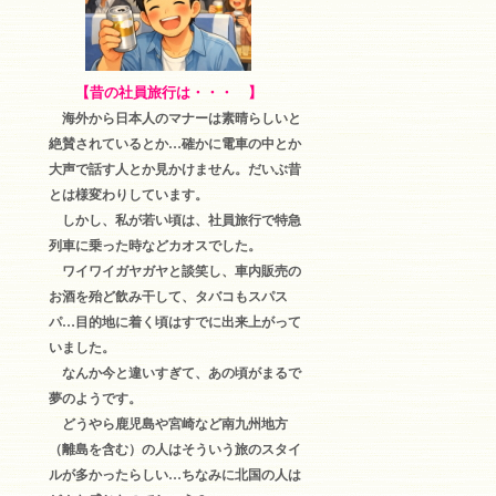
【昔の社員旅行は・・・ 】
海外から日本人のマナーは素晴らしいと
絶賛されているとか…確かに電車の中とか
大声で話す人とか見かけません。だいぶ昔
とは様変わりしています。
しかし、私が若い頃は、社員旅行で特急
列車に乗った時などカオスでした。
ワイワイガヤガヤと談笑し、車内販売の
お酒を殆ど飲み干して、タバコもスパス
パ…目的地に着く頃はすでに出来上がって
いました。
なんか今と違いすぎて、あの頃がまるで
夢のようです。
どうやら鹿児島や宮崎など南九州地方
（離島を含む）の人はそういう旅のスタイ
ルが多かったらしい…ちなみに北国の人は