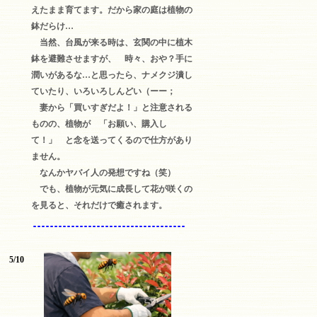
えたまま育てます。だから家の庭は植物の
鉢だらけ…
当然、台風が来る時は、玄関の中に植木
鉢を避難させますが、 時々、おや？手に
潤いがあるな…と思ったら、ナメクジ潰し
ていたり、いろいろしんどい（ーー；
妻から「買いすぎだよ！」と注意される
ものの、植物が 「お願い、購入し
て！」 と念を送ってくるので仕方があり
ません。
なんかヤバイ人の発想ですね（笑）
でも、植物が元気に成長して花が咲くの
を見ると、それだけで癒されます。
5/10