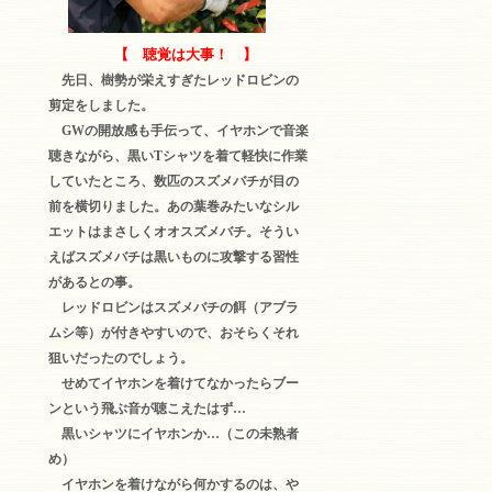
【 聴覚は大事！ 】
先日、樹勢が栄えすぎたレッドロビンの
剪定をしました。
GWの開放感も手伝って、イヤホンで音楽
聴きながら、黒いTシャツを着て軽快に作業
していたところ、数匹のスズメバチが目の
前を横切りました。あの葉巻みたいなシル
エットはまさしくオオスズメバチ。そうい
えばスズメバチは黒いものに攻撃する習性
があるとの事。
レッドロビンはスズメバチの餌（アブラ
ムシ等）が付きやすいので、おそらくそれ
狙いだったのでしょう。
せめてイヤホンを着けてなかったらブー
ンという飛ぶ音が聴こえたはず…
黒いシャツにイヤホンか…（この未熟者
め）
イヤホンを着けながら何かするのは、や