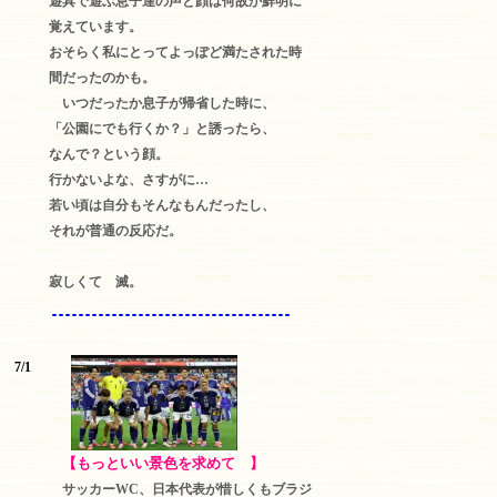
遊具で遊ぶ息子達の声と顔は何故か鮮明に
覚えています。
おそらく私にとってよっぽど満たされた時
間だったのかも。
いつだったか息子が帰省した時に、
「公園にでも行くか？」と誘ったら、
なんで？という顔。
行かないよな、さすがに…
若い頃は自分もそんなもんだったし、
それが普通の反応だ。
寂しくて 滅。
7/1
【もっといい景色を求めて 】
サッカーWC、日本代表が惜しくもブラジ