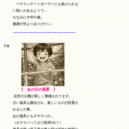
ベテランゲートボーラーにも負けられな
い戦いがあるようで…
ちなみに今年91歳。
健康が何よりありがたい。
7/11
【 あの日の風景 】
近所の公園が新しく整備されてます。
古い遊具も撤去され、新しいものが設置さ
れるとの事。
あの遊具ともオサラバか…
（オサラバってまだ使用OK？）